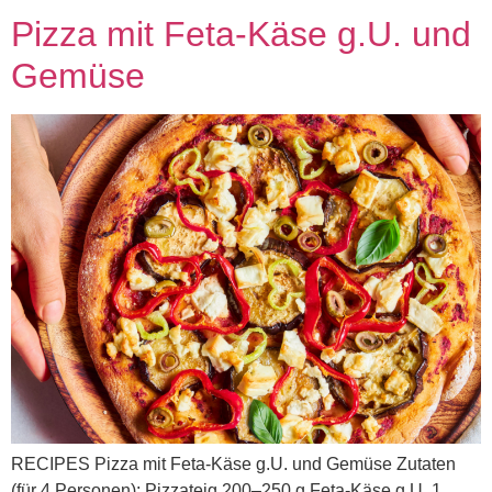
Pizza mit Feta-Käse g.U. und
Gemüse
RECIPES Pizza mit Feta-Käse g.U. und Gemüse Zutaten
(für 4 Personen): Pizzateig 200–250 g Feta-Käse g.U. 1