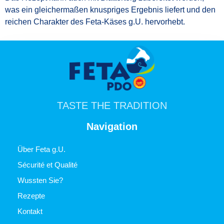
was ein gleichermaßen knuspriges Ergebnis liefert und den
reichen Charakter des Feta-Käses g.U. hervorhebt.
TASTE THE TRADITION
Navigation
Über Feta g.U.
Sécurité et Qualité
Wussten Sie?
Rezepte
Kontakt